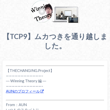
【TCP9】ムカつきを通り越しま
した。
【THECHANGING.Project】
————————————–
― Winning Theory 編 ―
————————————–
AUNのプロフィール
From：AUN
いつものスタバより、、、