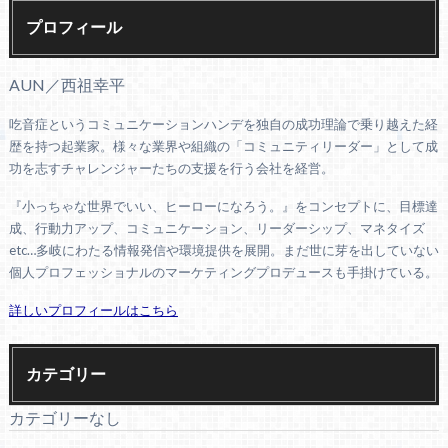
プロフィール
AUN／西祖幸平
吃音症というコミュニケーションハンデを独自の成功理論で乗り越えた経
歴を持つ起業家。様々な業界や組織の「コミュニティリーダー」として成
功を志すチャレンジャーたちの支援を行う会社を経営。
『小っちゃな世界でいい、ヒーローになろう。』をコンセプトに、目標達
成、行動力アップ、コミュニケーション、リーダーシップ、マネタイズ
etc…多岐にわたる情報発信や環境提供を展開。まだ世に芽を出していない
個人プロフェッショナルのマーケティングプロデュースも手掛けている。
詳しいプロフィールはこちら
カテゴリー
カテゴリーなし