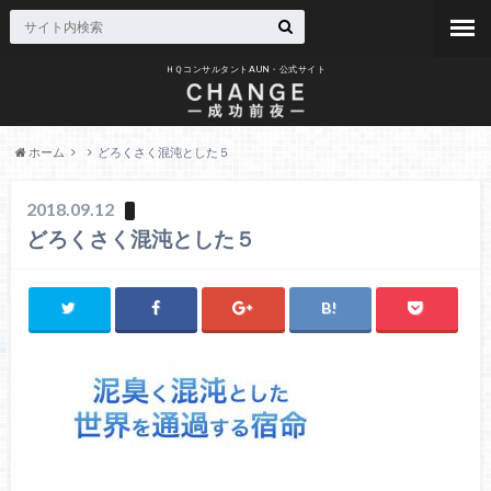
ＨＱコンサルタントAUN・公式サイト
ホーム
どろくさく混沌とした５
2018.09.12
どろくさく混沌とした５