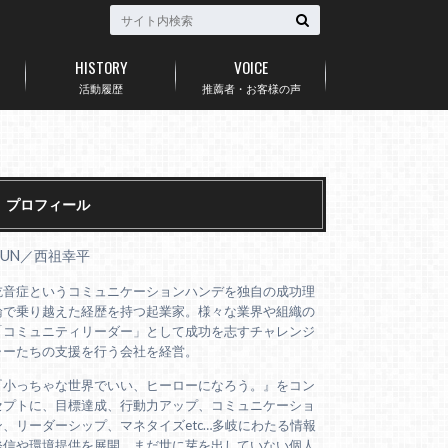
HISTORY
VOICE
活動履歴
推薦者・お客様の声
プロフィール
AUN／西祖幸平
吃音症というコミュニケーションハンデを独自の成功理
論で乗り越えた経歴を持つ起業家。様々な業界や組織の
「コミュニティリーダー」として成功を志すチャレンジ
ャーたちの支援を行う会社を経営。
『小っちゃな世界でいい、ヒーローになろう。』をコン
セプトに、目標達成、行動力アップ、コミュニケーショ
ン、リーダーシップ、マネタイズetc…多岐にわたる情報
発信や環境提供を展開。まだ世に芽を出していない個人