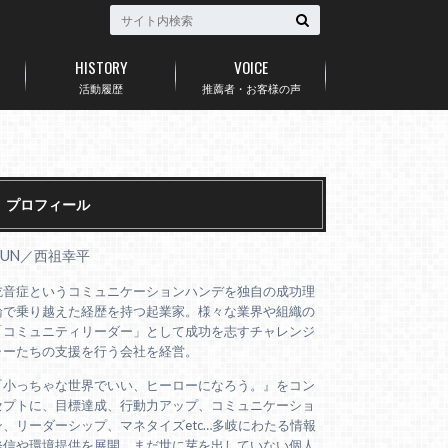
HISTORY
VOICE
活動履歴
推薦者・お客様の声
プロフィール
AUN／西祖幸平
吃音症というコミュニケーションハンデを独自の成功理
論で乗り越えた経歴を持つ起業家。様々な業界や組織の
「コミュニティリーダー」として成功を志すチャレンジ
ャーたちの支援を行う会社を経営。
『小っちゃな世界でいい、ヒーローになろう。』をコン
セプトに、目標達成、行動力アップ、コミュニケーショ
ン、リーダーシップ、マネタイズetc…多岐にわたる情報
発信や環境提供を展開。まだ世に芽を出していない個人