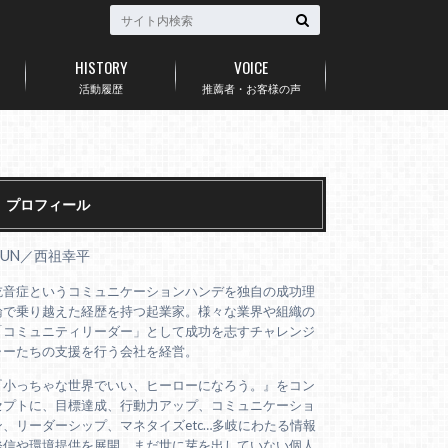
HISTORY
VOICE
活動履歴
推薦者・お客様の声
プロフィール
AUN／西祖幸平
吃音症というコミュニケーションハンデを独自の成功理
論で乗り越えた経歴を持つ起業家。様々な業界や組織の
「コミュニティリーダー」として成功を志すチャレンジ
ャーたちの支援を行う会社を経営。
『小っちゃな世界でいい、ヒーローになろう。』をコン
セプトに、目標達成、行動力アップ、コミュニケーショ
ン、リーダーシップ、マネタイズetc…多岐にわたる情報
発信や環境提供を展開。まだ世に芽を出していない個人