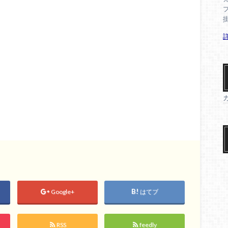
Google+
はてブ
RSS
feedly