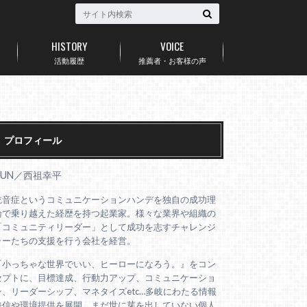
HISTORY
VOICE
活動履歴
推薦者・お客様の声
プロフィール
AUN／西祖幸平
吃音症というコミュニケーションハンデを独自の成功理
論で乗り越えた経歴を持つ起業家。様々な業界や組織の
「コミュニティリーダー」として成功を志すチャレンジ
ャーたちの支援を行う会社を経営。
『小っちゃな世界でいい、ヒーローになろう。』をコン
セプトに、目標達成、行動力アップ、コミュニケーショ
ン、リーダーシップ、マネタイズetc…多岐にわたる情報
発信や環境提供を展開。まだ世に芽を出していない個人