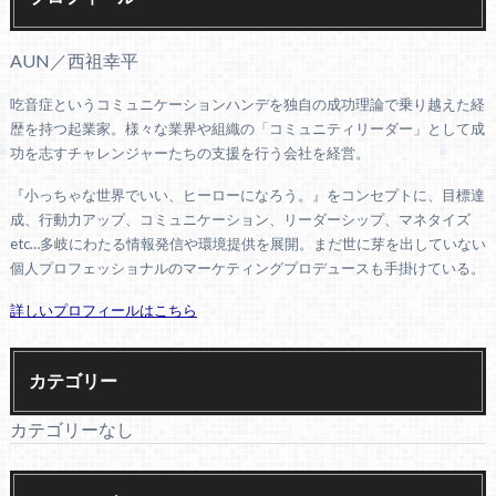
AUN／西祖幸平
吃音症というコミュニケーションハンデを独自の成功理論で乗り越えた経
歴を持つ起業家。様々な業界や組織の「コミュニティリーダー」として成
功を志すチャレンジャーたちの支援を行う会社を経営。
『小っちゃな世界でいい、ヒーローになろう。』をコンセプトに、目標達
成、行動力アップ、コミュニケーション、リーダーシップ、マネタイズ
etc…多岐にわたる情報発信や環境提供を展開。まだ世に芽を出していない
個人プロフェッショナルのマーケティングプロデュースも手掛けている。
詳しいプロフィールはこちら
カテゴリー
カテゴリーなし