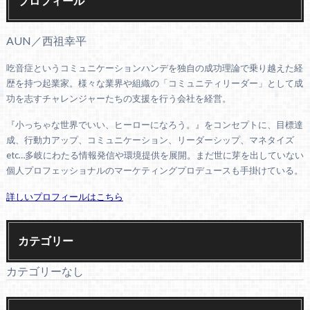
プロフィール
AUN／西祖幸平
吃音症というコミュニケーションハンデを独自の成功理論で乗り越えた経
歴を持つ起業家。様々な業界や組織の「コミュニティリーダー」として成
功を志すチャレンジャーたちの支援を行う会社を経営。
『小っちゃな世界でいい、ヒーローになろう。』をコンセプトに、目標達
成、行動力アップ、コミュニケーション、リーダーシップ、マネタイズ
etc…多岐にわたる情報発信や環境提供を展開。まだ世に芽を出していない
個人プロフェッショナルのマーケティングプロデュースも手掛けている。
詳しいプロフィールはこちら
カテゴリー
カテゴリーなし