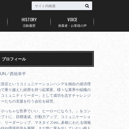
HISTORY
VOICE
活動履歴
推薦者・お客様の声
プロフィール
AUN／西祖幸平
吃音症というコミュニケーションハンデを独自の成功理
論で乗り越えた経歴を持つ起業家。様々な業界や組織の
「コミュニティリーダー」として成功を志すチャレンジ
ャーたちの支援を行う会社を経営。
『小っちゃな世界でいい、ヒーローになろう。』をコン
セプトに、目標達成、行動力アップ、コミュニケーショ
ン、リーダーシップ、マネタイズetc…多岐にわたる情報
発信や環境提供を展開。まだ世に芽を出していない個人