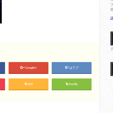
Google+
はてブ
RSS
feedly