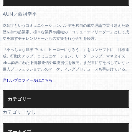
AUN／西祖幸平
吃音症というコミュニケーションハンデを独自の成功理論で乗り越えた経
歴を持つ起業家。様々な業界や組織の「コミュニティリーダー」として成
功を志すチャレンジャーたちの支援を行う会社を経営。
『小っちゃな世界でいい、ヒーローになろう。』をコンセプトに、目標達
成、行動力アップ、コミュニケーション、リーダーシップ、マネタイズ
etc…多岐にわたる情報発信や環境提供を展開。まだ世に芽を出していない
個人プロフェッショナルのマーケティングプロデュースも手掛けている。
詳しいプロフィールはこちら
カテゴリー
カテゴリーなし
アーカイブ