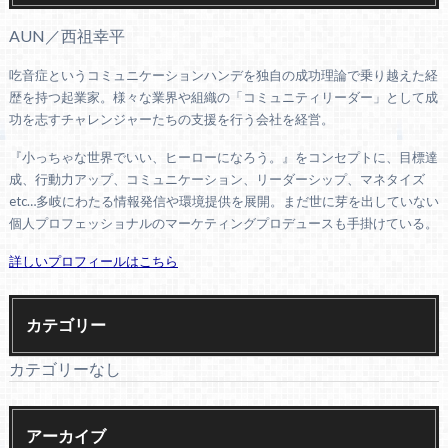
AUN／西祖幸平
吃音症というコミュニケーションハンデを独自の成功理論で乗り越えた経
歴を持つ起業家。様々な業界や組織の「コミュニティリーダー」として成
功を志すチャレンジャーたちの支援を行う会社を経営。
『小っちゃな世界でいい、ヒーローになろう。』をコンセプトに、目標達
成、行動力アップ、コミュニケーション、リーダーシップ、マネタイズ
etc…多岐にわたる情報発信や環境提供を展開。まだ世に芽を出していない
個人プロフェッショナルのマーケティングプロデュースも手掛けている。
詳しいプロフィールはこちら
カテゴリー
カテゴリーなし
アーカイブ