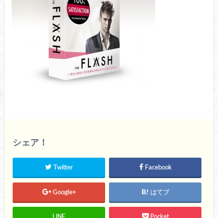
シェア！
Twitter
Facebook
Google+
はてブ
LINE
Pocket